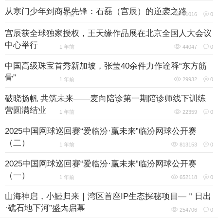
从寒门少年到商界先锋：石磊（宫辰）的逆袭之路
1 年前
81016
0
宫辰获全球独家授权，王天缘作品展在北京全国人大会议
中心举行
1 年前
44047
0
中国高级珠宝首秀新加坡，张莹40余件力作诠释“东方筋
骨”
1 年前
29932
0
破晓扬帆 共筑未来——麦向陪诊第一期陪诊师线下训练
营圆满结业
1 年前
22359
0
2025中国网球巡回赛“爱临汾·赢未来”临汾网球公开赛
（二）
1 年前
813153
0
2025中国网球巡回赛“爱临汾·赢未来”临汾网球公开赛
（一）
1 年前
652118
0
山海神启，小鯥归来｜湾区首座IP生态探秘项目—＂日出
·礁石地下河”盛大启幕
1 年前
254706
0