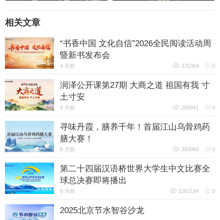
相关文章
“书香中国 文化自信”2026全民阅读活动周
暨新书发布会
4 月前
375364
0
润泽公开课第27期 大商之道 祖国有我 寸
土寸安
4 月前
259941
0
寻味丹霞，膳养千年！首届江山乌骨鸡药
膳大赛！
8 月前
393060
0
第二十四届汉语桥世界大学生中文比赛全
球总决赛即将播出
8 月前
3282184
0
2025北京节水智谷沙龙