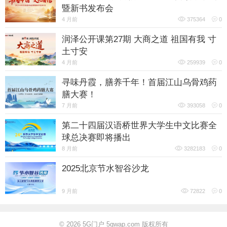
暨新书发布会
4 月前
375364
0
润泽公开课第27期 大商之道 祖国有我 寸
土寸安
4 月前
259939
0
寻味丹霞，膳养千年！首届江山乌骨鸡药
膳大赛！
7 月前
393058
0
第二十四届汉语桥世界大学生中文比赛全
球总决赛即将播出
8 月前
3282183
0
2025北京节水智谷沙龙
9 月前
72822
0
© 2026
5G门户 5gwap.com 版权所有