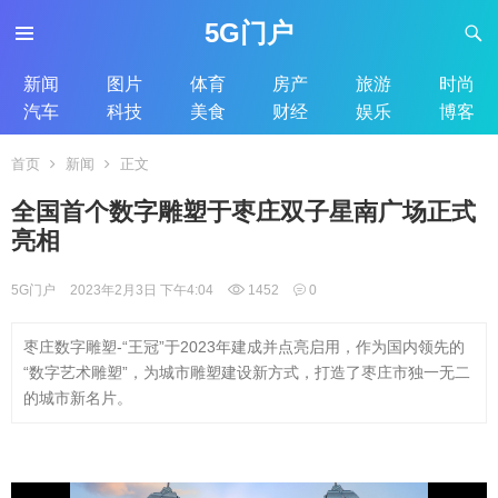
5G门户
新闻
图片
体育
房产
旅游
时尚
汽车
科技
美食
财经
娱乐
博客
首页
新闻
正文
全国首个数字雕塑于枣庄双子星南广场正式
亮相
5G门户
2023年2月3日 下午4:04
1452
0
枣庄数字雕塑-“王冠”于2023年建成并点亮启用，作为国内领先的
“数字艺术雕塑”，为城市雕塑建设新方式，打造了枣庄市独一无二
的城市新名片。