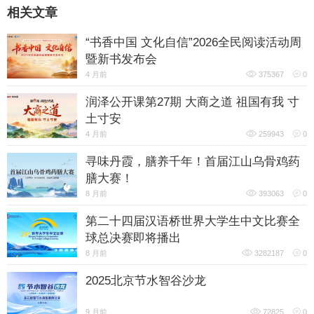
相关文章
“书香中国 文化自信”2026全民阅读活动周
暨新书发布会
4 月前
375367
0
润泽公开课第27期 大商之道 祖国有我 寸
土寸安
4 月前
259943
0
寻味丹霞，膳养千年！首届江山乌骨鸡药
膳大赛！
8 月前
393063
0
第二十四届汉语桥世界大学生中文比赛全
球总决赛即将播出
8 月前
3282187
0
2025北京节水智谷沙龙
9 月前
72825
0