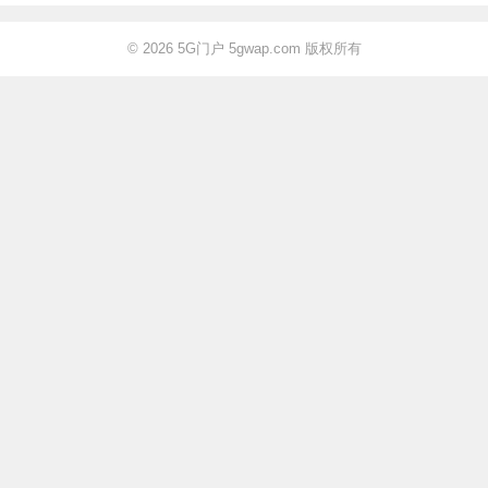
© 2026
5G门户 5gwap.com 版权所有