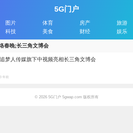
5G门户
图片
体育
房产
旅游
科技
美食
财经
娱乐
络春晚;长三角文博会
追梦人传媒旗下中视频亮相长三角文博会
3 年前
© 2026
5G门户 5gwap.com 版权所有