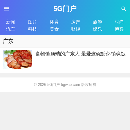
5G门户
新闻
图片
体育
房产
旅游
时尚
汽车
科技
美食
财经
娱乐
博客
广东
食物链顶端的广东人 最爱这碗黯然销魂饭
© 2026
5G门户 5gwap.com 版权所有