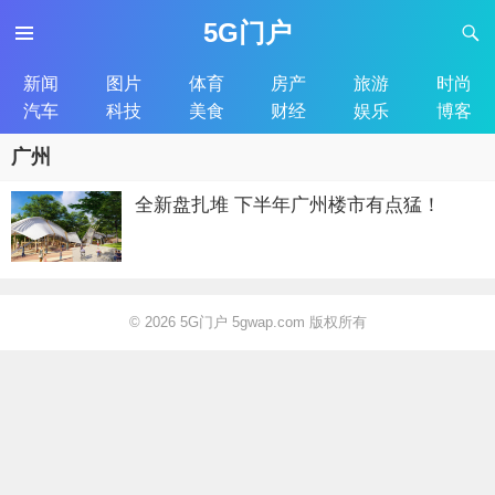
5G门户
新闻
图片
体育
房产
旅游
时尚
汽车
科技
美食
财经
娱乐
博客
广州
全新盘扎堆 下半年广州楼市有点猛！
© 2026
5G门户 5gwap.com 版权所有