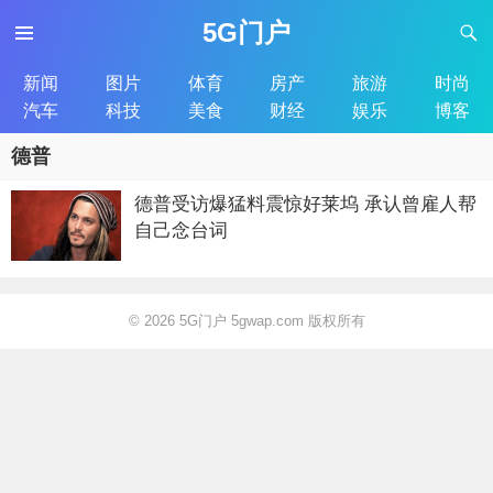
5G门户
新闻
图片
体育
房产
旅游
时尚
汽车
科技
美食
财经
娱乐
博客
德普
德普受访爆猛料震惊好莱坞 承认曾雇人帮
自己念台词
© 2026
5G门户 5gwap.com 版权所有