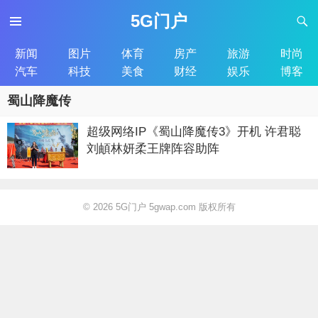
5G门户
新闻
图片
体育
房产
旅游
时尚
汽车
科技
美食
财经
娱乐
博客
蜀山降魔传
超级网络IP《蜀山降魔传3》开机 许君聪
刘頔林妍柔王牌阵容助阵
© 2026
5G门户 5gwap.com 版权所有