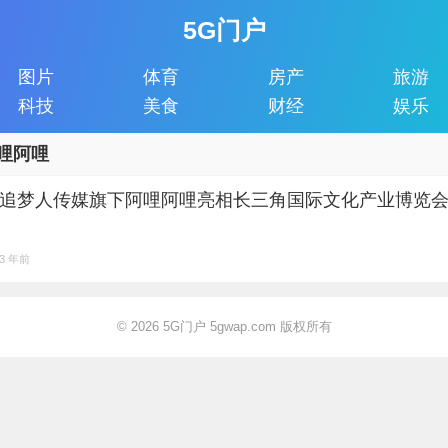
5G门户
图片
体育
房产
旅游
科技
美食
财经
娱乐
哩阿哩
追梦人传媒旗下阿哩阿哩亮相长三角国际文化产业博览
3 年前
© 2026
5G门户 5gwap.com 版权所有