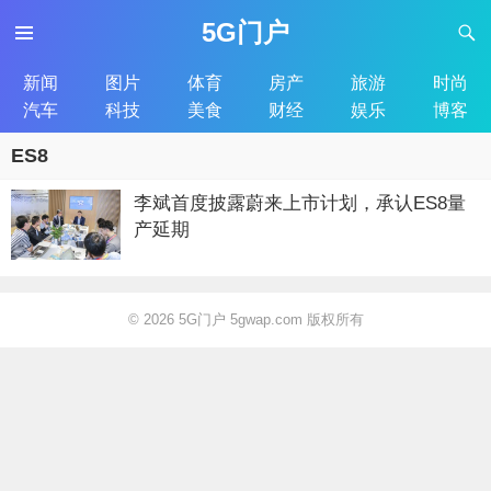
5G门户
新闻
图片
体育
房产
旅游
时尚
汽车
科技
美食
财经
娱乐
博客
ES8
李斌首度披露蔚来上市计划，承认ES8量
产延期
© 2026
5G门户 5gwap.com 版权所有