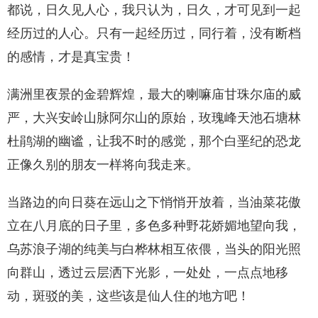
都说，日久见人心，我只认为，日久，才可见到一起
经历过的人心。只有一起经历过，同行着，没有断档
的感情，才是真宝贵！
满洲里夜景的金碧辉煌，最大的喇嘛庙甘珠尔庙的威
严，大兴安岭山脉阿尔山的原始，玫瑰峰天池石塘林
杜鹃湖的幽谧，让我不时的感觉，那个白垩纪的恐龙
正像久别的朋友一样将向我走来。
当路边的向日葵在远山之下悄悄开放着，当油菜花傲
立在八月底的日子里，多色多种野花娇媚地望向我，
乌苏浪子湖的纯美与白桦林相互依偎，当头的阳光照
向群山，透过云层洒下光影，一处处，一点点地移
动，斑驳的美，这些该是仙人住的地方吧！