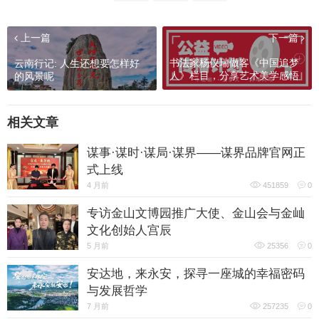
上一篇
下一篇
书法家杨仪瑞做客《中国追梦
云南行记: 人生还想要怎样好
人》栏目，分享艺术美学感悟
的风景呢
相关文章
谋事·谋时·谋局·谋界——谋界品牌官网正
式上线
4 月前
451859
0
专访金山文博园推广大使、金山会与金屾
文化创始人宫辰
5 月前
25356
0
安达地，来永安，探寻一座城的幸福密码
与发展哲学
7 月前
257235
0