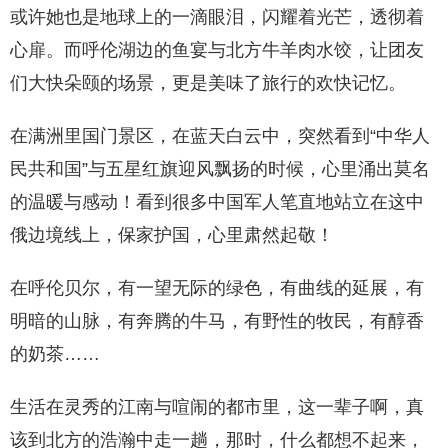
或许她也是地球上的一滴眼泪，闪耀着光芒，透彻着
心扉。而呼伦湖边的鱼宴与北方牛羊肉水饺，让团友
们大快朵颐的场景，更是美味了旅行的欢快记忆。
在满洲里国门景区，在蓝天白云中，突然看到“中华人
民共和国”与五星红旗迎风飘扬的时候，心里涌出莫名
的温暖与感动！看到很多中国军人笔直地站立在这中
俄边境线上，保家护国，心里肃然起敬！
在呼伦贝尔，有一望无际的绿色，有曲线的延展，有
明暗的山脉，有奔腾的牛马，有野性的牧民，有醇香
的奶茶……
生活在灵秀的江南与喧闹的都市里，这一辈子啊，真
该到北方的浩瀚中走一趟，那时，什么都想不起来，