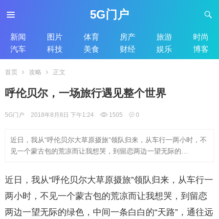
5G门户
新闻
图片
体育
房产
旅游
时尚
汽车
科技
美食
财经
娱乐
博客
首页
攻略
正文
呼伦贝尔，一场旅行遇见整个世界
5G门户
2018年8月8日 下午1:24
1505
0
近日，我从“呼伦贝尔大草原摄旅”领队归来，从车行一两小时，不
见一个蒙古包的荒凉而让我想哭，到留恋两边一望无际的…
近日，我从“呼伦贝尔大草原摄旅”领队归来，从车行一
两小时，不见一个蒙古包的荒凉而让我想哭，到留恋
两边一望无际的绿色，中间一条白白的“天路”，通往远