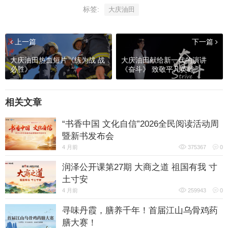
标签:
大庆油田
上一篇
下一篇
大庆油田热血短片《练为战 战
大庆油田献给新一代的演讲
必胜》
《奋斗》 致敬平凡英雄
相关文章
“书香中国 文化自信”2026全民阅读活动周
暨新书发布会
4 月前
375367
0
润泽公开课第27期 大商之道 祖国有我 寸
土寸安
4 月前
259943
0
寻味丹霞，膳养千年！首届江山乌骨鸡药
膳大赛！