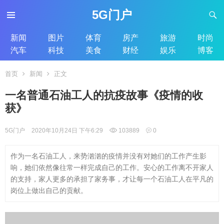
5G门户
新闻
图片
体育
房产
旅游
时尚
汽车
科技
美食
财经
娱乐
博客
首页
新闻
正文
一名普通石油工人的抗疫故事《疫情的收
获》
5G门户
2020年10月24日 下午6:29
103889
0
作为一名石油工人，来势汹汹的疫情并没有对她们的工作产生影
响，她们依然像往常一样完成自己的工作。安心的工作离不开家人
的支持，家人更多的承担了家务事，才让每一个石油工人在平凡的
岗位上做出自己的贡献。