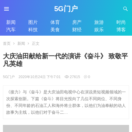
5G门户
新闻
图片
体育
房产
旅游
时尚
汽车
科技
美食
财经
娱乐
博客
首页
新闻
正文
大庆油田献给新一代的演讲《奋斗》 致敬平
凡英雄
5G门户
2020年10月24日 下午7:01
27615
0
《接力》与《奋斗》是大庆油田电视中心在演说类短视频领域的一
次探索创新。下篇《奋斗》将目光投向了几位不同岗位、不同身
份、不同年龄的石油工人和海外将士群体，以他们为油奉献的动人
故事为主线，以他们对于奋斗二…