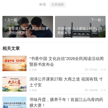
标签:
大庆油田
上一篇
下一篇
一名普通石油工人的抗疫故事
亲情中华·云上基地丨棋子山与
《疫情的收获》
围棋发源
相关文章
“书香中国 文化自信”2026全民阅读活动周
暨新书发布会
4 月前
375362
0
润泽公开课第27期 大商之道 祖国有我 寸
土寸安
4 月前
259939
0
寻味丹霞，膳养千年！首届江山乌骨鸡药
膳大赛！