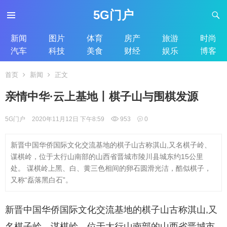
5G门户
新闻
图片
体育
房产
旅游
时尚
汽车
科技
美食
财经
娱乐
博客
首页
新闻
正文
亲情中华·云上基地丨棋子山与围棋发源
5G门户
2020年11月12日 下午8:59
953
0
新晋中国华侨国际文化交流基地的棋子山古称淇山,又名棋子岭、
谋棋岭，位于太行山南部的山西省晋城市陵川县城东约15公里
处。 谋棋岭上黑、白、黄三色相间的卵石圆滑光洁，酷似棋子，
又称“磊落黑白石”。
新晋中国华侨国际文化交流基地的棋子山古称淇山,又
名棋子岭、谋棋岭，位于太行山南部的山西省晋城市