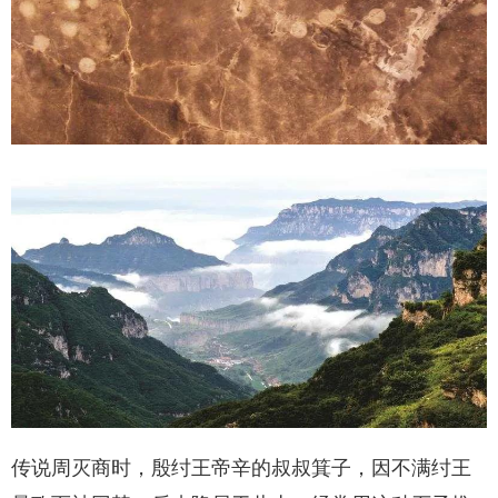
传说周灭商时，殷纣王帝辛的叔叔箕子，因不满纣王