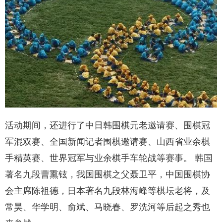
活动期间，还进行了中日韩围棋元老邀请赛、围棋冠
军混双赛、全国新闻记者围棋邀请赛、山西省业余棋
手精英赛、世界冠军与业余棋手车轮战等赛事。 韩国
著名九段曹熏铉，我国围棋之父聂卫平，中国围棋协
会主席陈祖德，日本著名九段林海峰等棋坛老将，及
常昊、华学明、俞斌、马晓春、罗洗河等后起之秀也