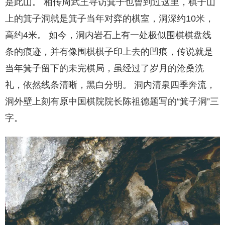
是此山。 相传周武王寻访箕子也曾到过这里，棋子山
上的箕子洞就是箕子当年对弈的棋室，洞深约10米，
高约4米。 如今，洞内岩石上有一处极似围棋棋盘线
条的痕迹，并有像围棋棋子印上去的凹痕，传说就是
当年箕子留下的未完棋局，虽经过了岁月的沧桑洗
礼，依然线条清晰，黑白分明。 洞内清泉四季奔流，
洞外壁上刻有原中国棋院院长陈祖德题写的“箕子洞”三
字。