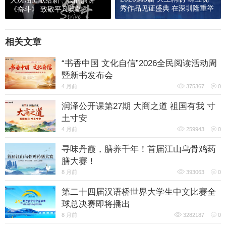
大庆油田献给新一代的演讲
秀作品见证盛典 在深圳隆重举
《奋斗》 致敬平凡英雄
行
相关文章
“书香中国 文化自信”2026全民阅读活动周
暨新书发布会
4 月前
375367
0
润泽公开课第27期 大商之道 祖国有我 寸
土寸安
4 月前
259943
0
寻味丹霞，膳养千年！首届江山乌骨鸡药
膳大赛！
8 月前
393063
0
第二十四届汉语桥世界大学生中文比赛全
球总决赛即将播出
8 月前
3282187
0