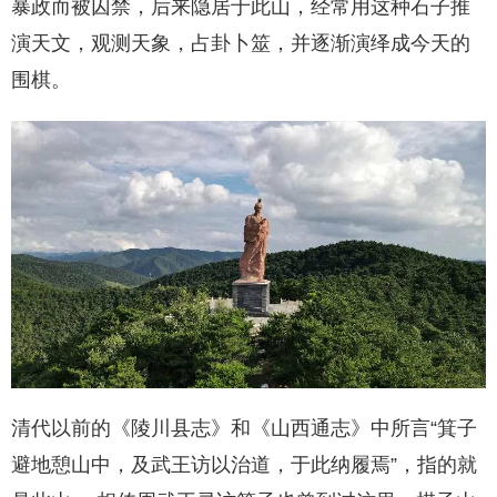
暴政而被囚禁，后来隐居于此山，经常用这种石子推
演天文，观测天象，占卦卜筮，并逐渐演绎成今天的
围棋。
清代以前的《陵川县志》和《山西通志》中所言“箕子
避地憩山中，及武王访以治道，于此纳履焉”，指的就