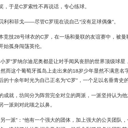
笑，于是C罗索性不再说话，专心练球。
贝利和菲戈——尽管C罗现在说自己“没有足球偶像”。
本竞技28号球衣的C罗，在一场和曼联的友谊赛中，被曼
开始孤身闯荡英伦。
“小罗”罗纳尔迪尼奥都是让对手闻风丧胆的世界顶级球星
”，然而这个葡萄牙孤岛上走出来的18岁少年显然不满意名字
后的十余年时光为自己正名为“C罗”，一个足以名垂青史
的成就，坊间分为阵营完全对立的两派，一派坚持认为他
另一派则对此嗤之以鼻。
“另一派”：“他有一个强大的团体，加上强大的公关团队