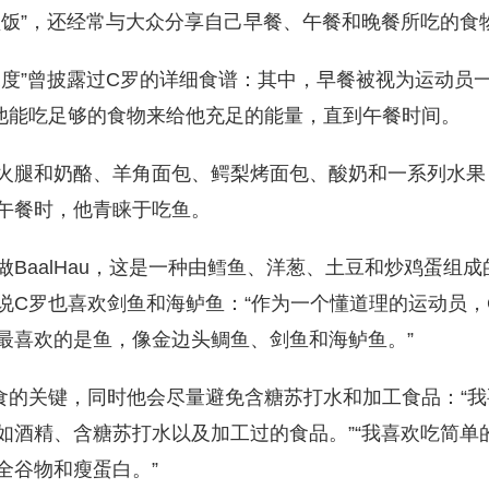
顿饭”，还经常与大众分享自己早餐、午餐和晚餐所吃的食
深度”曾披露过C罗的详细食谱：其中，早餐被视为运动员
他能吃足够的食物来给他充足的能量，直到午餐时间。
火腿和奶酪、羊角面包、鳄梨烤面包、酸奶和一系列水果
午餐时，他青睐于吃鱼。
做BaalHau，这是一种由鳕鱼、洋葱、土豆和炒鸡蛋组
说C罗也喜欢剑鱼和海鲈鱼：“作为一个懂道理的运动员，
最喜欢的是鱼，像金边头鲷鱼、剑鱼和海鲈鱼。”
食的关键，同时他会尽量避免含糖苏打水和加工食品：“
如酒精、含糖苏打水以及加工过的食品。”“我喜欢吃简单
全谷物和瘦蛋白。”