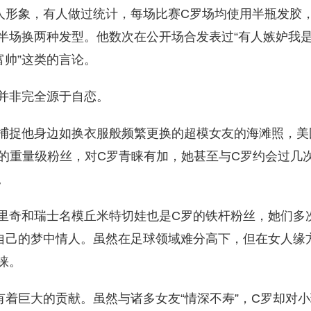
人形象，有人做过统计，每场比赛C罗场均使用半瓶发胶
半场换两种发型。他数次在公开场合发表过“有人嫉妒我
富帅”这类的言论。
并非完全源于自恋。
捕捉他身边如换衣服般频繁更换的超模女友的海滩照，美
罗的重量级粉丝，对C罗青睐有加，她甚至与C罗约会过几
。
里奇和瑞士名模丘米特切娃也是C罗的铁杆粉丝，她们多次
自己的梦中情人。虽然在足球领域难分高下，但在女人缘
睐。
有着巨大的贡献。虽然与诸多女友“情深不寿”，C罗却对