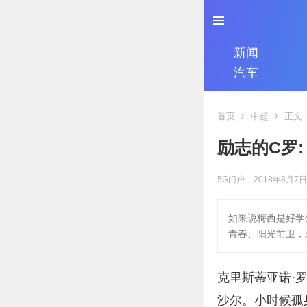
新闻
汽车
首页
中超
正文
励志的C罗
5G门户
2018年8月7日
如果说梅西是好学
青春、阳光前卫，
克里斯蒂亚诺·罗纳
沙尔。小时候孤