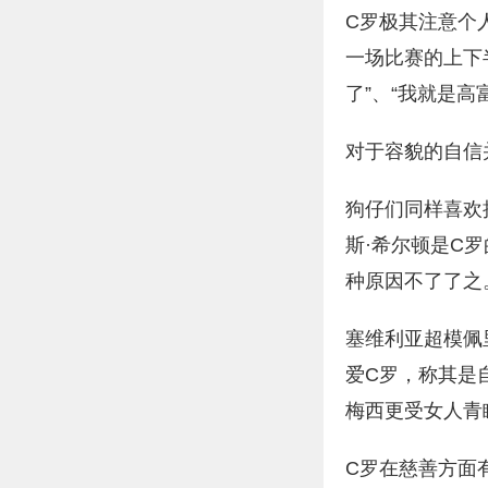
C罗极其注意个
一场比赛的上下
了”、“我就是高
对于容貌的自信
狗仔们同样喜欢
斯·希尔顿是C
种原因不了了之
塞维利亚超模佩
爱C罗，称其是
梅西更受女人青
C罗在慈善方面