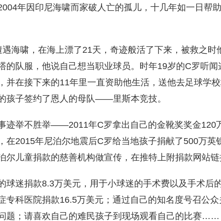
2004年因印尼海啸而家破人亡的孤儿，十几年如一日帮
遭遇海啸，在海上漂了21天，奇迹般活了下来，被救之时
塔的队服，他说自己想当职业球员。时年19岁的C罗听闻
，并在接下来的11年里一直资助他生活，送他去足球学校培
的孩子签约了恩人的母队——里斯本竞技。
事迹举不胜举——2011年C罗拿出自己的金靴奖奖金12
，在2015年尼泊尔地震后C罗给当地孩子捐献了500万
泊尔儿童捐款的慈善机构做宣传，在推特上附捐款网站链
的球迷捐款8.3万美元，用于小球迷的手术费以及手术后
症专科医院捐款16.5万美元；通过自己的知名度号召公
问题；请喜欢自己的难民孩子到现场观看自己的比赛……