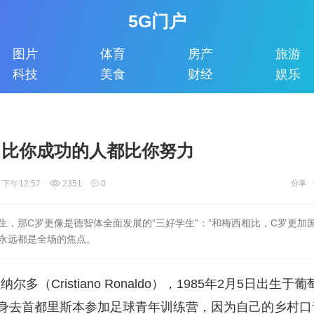
5G门户
图片
体育
房产
旅游
科技
美食
财经
娱乐
: 比你成功的人都比你努力
 下午12:57
2351
0
生，那C罗更像是德智体全面发展的“三好学生”：“和梅西相比，C罗更加
永远都是全场的焦点。
尔多（Cristiano Ronaldo），1985年2月5日出生
身去首都里斯本参加足球青年训练营，因为自己的乡村口