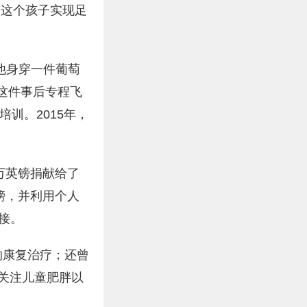
助这个孩子实现足
他身穿一件葡萄
这件事后专程飞
训。2015年，
0万英镑捐献给了
英镑，并利用个人
接。
的康复治疗；还曾
众关注儿童肥胖以