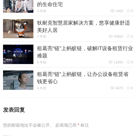
的生命住宅
3 年前
1400
0
狄耐克智慧居家解决方案，悠享健康舒适
美好人居
3 年前
42804
0
租葛亮“链”上蚂蚁链，破解IT设备租赁行业
难题
6 年前
11659
0
租葛亮“链”上蚂蚁链，让办公设备租赁省
钱更省心
6 年前
6673
0
发表回复
您的邮箱地址不会被公开。
必填项已用
*
标注