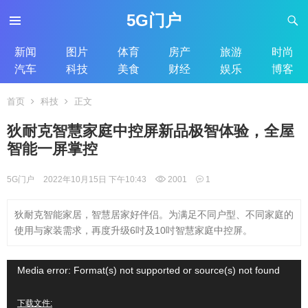
5G门户
新闻
图片
体育
房产
旅游
时尚
汽车
科技
美食
财经
娱乐
博客
首页
科技
正文
狄耐克智慧家庭中控屏新品极智体验，全屋
智能一屏掌控
5G门户
2022年10月15日 下午10:43
2001
1
狄耐克智能家居，智慧居家好伴侣。为满足不同户型、不同家庭的
使用与家装需求，再度升级6吋及10吋智慧家庭中控屏。
视
Media error: Format(s) not supported or source(s) not found
频
下载文件: