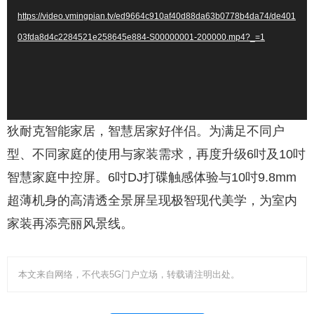
播
https://video.vmingpian.tv/ed9664c910af40d88da63b0778b4da74/de401
放
03fda8d4c2284521e258645e884-S00000001-200000.mp4?_=1
器
狄耐克智能家居，智慧居家好伴侣。为满足不同户
型、不同家庭的使用与家装需求，再度升级6吋及10吋
智慧家庭中控屏。6吋DJ打碟触感体验与10吋9.8mm
超薄机身的高清透全景屏呈现极智现代美学，为室内
家装再添亮丽风景线。
本文来自网络，不代表5G门户立场，转载请注明出处。