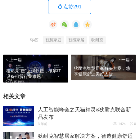
点赞291
标签:
智慧家庭
智能家居
狄耐克
上一篇
下一篇
狄耐克智慧居家解决方案，悠
租葛亮“链”上蚂蚁链，破解IT
享健康舒适美好人居
设备租赁行业难题
相关文章
人工智能峰会之天猫精灵&狄耐克联合新
品发布
3 年前
1424
0
狄耐克智慧居家解决方案，智造健康舒适