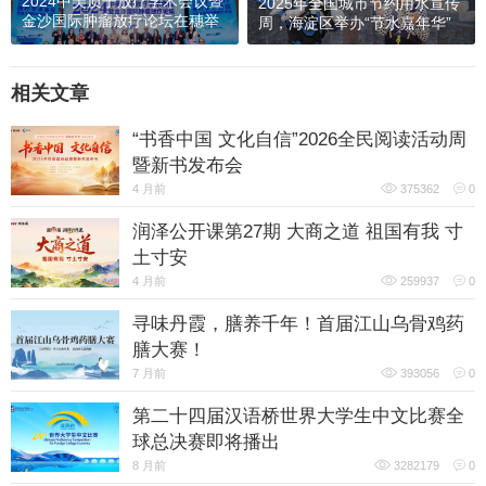
2024中美质子放疗学术会议暨
2025年全国城市节约用水宣传
金沙国际肿瘤放疗论坛在穗举
周，海淀区举办“节水嘉年华”
行
相关文章
“书香中国 文化自信”2026全民阅读活动周
暨新书发布会
4 月前
375362
0
润泽公开课第27期 大商之道 祖国有我 寸
土寸安
4 月前
259937
0
寻味丹霞，膳养千年！首届江山乌骨鸡药
膳大赛！
7 月前
393056
0
第二十四届汉语桥世界大学生中文比赛全
球总决赛即将播出
8 月前
3282179
0