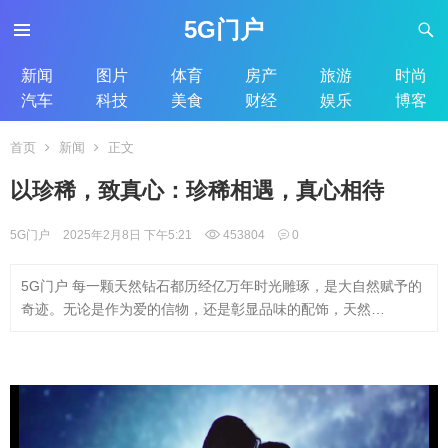
5G门户
新闻
图片
体育
房产
旅游
时尚
汽车
科技
美食
财经
娱乐
博客
首页
新闻
正文
以珍稀，致真心：珍稀相遇，真心相待
5G门户
2025年2月8日 下午5:21
453804
0
5G门户 每一颗天然钻石都历经亿万年时光雕琢，是大自然赋予的
奇迹。无论是作为爱的信物，还是彰显品味的配饰，天然…