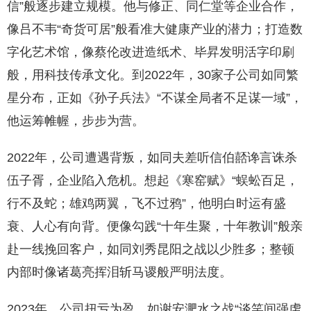
信”般逐步建立规模。他与修正、同仁堂等企业合作，
像吕不韦“奇货可居”般看准大健康产业的潜力；打造数
字化艺术馆，像蔡伦改进造纸术、毕昇发明活字印刷
般，用科技传承文化。到2022年，30家子公司如同繁
星分布，正如《孙子兵法》“不谋全局者不足谋一域”，
他运筹帷幄，步步为营。
2022年，公司遭遇背叛，如同夫差听信伯嚭谗言诛杀
伍子胥，企业陷入危机。想起《寒窑赋》“蜈蚣百足，
行不及蛇；雄鸡两翼，飞不过鸦”，他明白时运有盛
衰、人心有向背。便像勾践“十年生聚，十年教训”般亲
赴一线挽回客户，如同刘秀昆阳之战以少胜多；整顿
内部时像诸葛亮挥泪斩马谡般严明法度。
2023年，公司扭亏为盈，如谢安淝水之战“谈笑间强虏