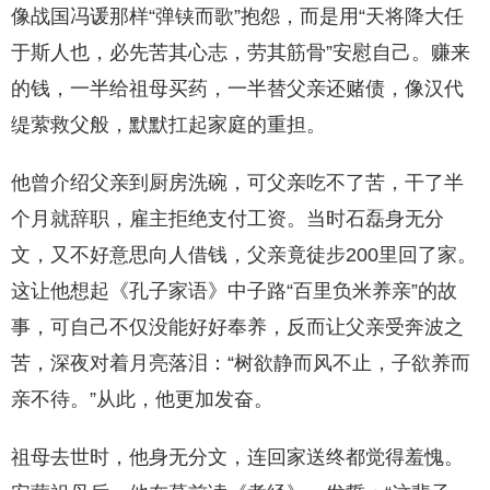
像战国冯谖那样“弹铗而歌”抱怨，而是用“天将降大任
于斯人也，必先苦其心志，劳其筋骨”安慰自己。赚来
的钱，一半给祖母买药，一半替父亲还赌债，像汉代
缇萦救父般，默默扛起家庭的重担。
他曾介绍父亲到厨房洗碗，可父亲吃不了苦，干了半
个月就辞职，雇主拒绝支付工资。当时石磊身无分
文，又不好意思向人借钱，父亲竟徒步200里回了家。
这让他想起《孔子家语》中子路“百里负米养亲”的故
事，可自己不仅没能好好奉养，反而让父亲受奔波之
苦，深夜对着月亮落泪：“树欲静而风不止，子欲养而
亲不待。”从此，他更加发奋。
祖母去世时，他身无分文，连回家送终都觉得羞愧。