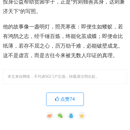
投身公益帮助贫困学子，正是“穷则独善其身，达则兼
济天下”的写照。
他的故事像一盏明灯，照亮寒夜：即便生如蝼蚁，若
有鸿鹄之志，经千锤百炼，终能化茧成蝶；即便命比
纸薄，若存不屈之心，历万劫千难，必能破壁成龙。
这不是虚言，而是古往今来被无数人印证的真理。
本文来自网络，不代表5G门户立场，转载请注明出处。
点赞74