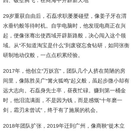
四、破壁腾飞：在商海中开辟新天地
29岁重获自由后，石磊求职屡屡碰壁，像姜子牙在渭
水垂钓般等待时机。自学电脑时，他发现电商正在兴
起，便像张骞出使西域开辟新路般，决心闯入这个领
域。从“不知道淘宝是什么”到废寝忘食钻研，如同张衡
研制地动仪般，一点点积累经验。
2017年，他创立“万妖宫”，团队几个人挤在简陋的房
间里，像陈胜吴广“篝火狐鸣”起义般，虽起步微小却有
远大志向。石磊身先士卒，昼夜忙碌。赚到第一桶金
时，他泪流满面，不是因为钱，而是感慨“十年磨一
剑，霜刃未曾试”，终于有了施展的机会。
2018年团队扩张，2019年迁到广州，像商鞅“徙木立