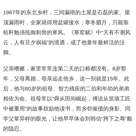
1987年的东北乡村，三间漏雨的土屋是石磊的家。屋
顶漏雨时，全家就得用盆罐接水；寒冬腊月，只能靠
秸秆勉强抵御刺骨的寒风。《寒窑赋》中“天有不测风
云，人有旦夕祸福”的境遇，成了他童年最鲜活的注
脚。
父亲嗜赌，家里常常连第二天的口粮都没有。8岁那
年，父母离婚，母亲远走他乡，这一别就是15年。此
后，他与80岁的祖母、智力残疾的二伯和年幼的弟弟
相依为命。祖母常以“舜从田间崛起，傅说从筑墙工匠
中被重用”的故事鼓励他读书，而乡邻催债的身影、同
学父辈异样的眼光，让他早早体会到韩信“胯下之辱”般
的隐忍。