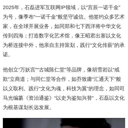
2025年，石磊进军互联网IP领域，以“宫辰一诺千金”
为号，像季布“一诺千金”般坚守诚信。他签约众多艺术
家，在全球开展业务，如同郑和七下西洋将中华文化
传到四海；打造数字化艺术馆，像王昭君出塞以文化
为桥连接中外，他亲自主持策划，践行“文化传薪”的承
诺。
他创立“万妖宫”“古城陈仁堂”等品牌，像胡雪岩以“戒
欺”立商道；与同仁堂等合作，如乔致庸“汇通天下”般
以义取利。践行“文化为魂，科技为翼”的理念，如同司
马光编纂《资治通鉴》“以史为鉴知兴替”，石磊以文化
为根基谋划长远发展。