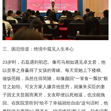
三、困厄悟道：绝境中窥见人生本心
23岁时，石磊遇到初恋。像司马相如遇见卓文君，他
以贫寒之身赢得了女孩的青睐。每天背她上下楼梯、
做饭照顾，虽然住得简陋，却像颜回“一箪食一瓢饮”般
甘之如饴。可女方家人嫌弃他贫穷，就像朱买臣的妻
子因丈夫贫困而离开，女友即便以死相逼，也没能挽
回。在医院里听到“给不了幸福就给自由”这句话时，他