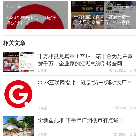
上一篇
下一篇
千万相挺见真章！宫辰一诺千
2023互联网指北：谁是“第一
金为兄弟豪掷千万，企业家的
梯队”大厂？
江湖气魄引爆全网
相关文章
千万相挺见真章！宫辰一诺千金为兄弟豪
掷千万，企业家的江湖气魄引爆全网
1 年前
254311
0
2023互联网指北：谁是“第一梯队”大厂？
3 年前
934
0
全新盘扎堆 下半年广州楼市有点猛！
8 年前
2086
2