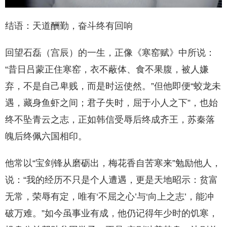
结语：天道酬勤，奋斗终有回响
回望石磊（宫辰）的一生，正像《寒窑赋》中所说：
“昔日吕蒙正住寒窑，衣不蔽体、食不果腹，被人嫌
弃，不是自己卑贱，而是时运使然。”但他即便“蛟龙未
遇，藏身鱼虾之间；君子失时，屈于小人之下”，也始
终不坠青云之志，正如韩信受辱后终成齐王，苏秦落
魄后终佩六国相印。
他常以“宝剑锋从磨砺出，梅花香自苦寒来”勉励他人，
说：“我的经历不只是个人遭遇，更是天地昭示：贫富
无常，荣辱有定，唯有‘不屈之心’与‘向上之志’，能冲
破万难。”如今虽事业有成，他仍记得年少时的饥寒，