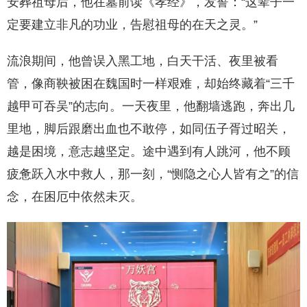
安葬祖母后，他在墓前读《孝经》，发誓：“这辈子一
定要建立非凡的功业，告慰祖母的在天之灵。”
流浪期间，他曾误入黑工地，白天干活、夜里被看
管，像商鞅被困在魏国时一样艰难，却始终藏着“三千
越甲可吞吴”的志向。一天夜里，他翻墙逃跑，奔出几
里地，脚后跟磨出血也不敢停，如同伍子胥过昭关，
越是困境，意志越坚定。途中遇到有人跳河，他不顾
疲惫跃入水中救人，那一刻，“恻隐之心人皆有之”的信
念，在困厄中依然未灭。