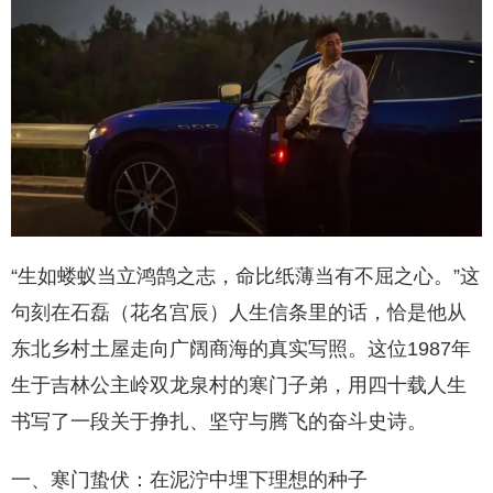
“生如蝼蚁当立鸿鹄之志，命比纸薄当有不屈之心。”这
句刻在石磊（花名宫辰）人生信条里的话，恰是他从
东北乡村土屋走向广阔商海的真实写照。这位1987年
生于吉林公主岭双龙泉村的寒门子弟，用四十载人生
书写了一段关于挣扎、坚守与腾飞的奋斗史诗。
一、寒门蛰伏：在泥泞中埋下理想的种子