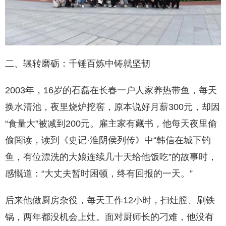
二、辗转磨砺：千锤百炼中铸就坚韧
2003年，16岁的石磊在长春一户人家养热带鱼，每天
换水清池，夜里烧炉挖窖，原本说好月薪300元，却因
“食量大”被减到200元。雇主家有藏书，他每天夜里偷
偷阅读，读到《史记·淮阴侯列传》中“韩信在城下钓
鱼，有位漂洗的大娘连续几十天给他饭吃”的故事时，
感慨道：“大丈夫暂时困顿，终有回报的一天。”
后来他做厨房杂役，每天工作12小时，扫灶膛、刷铁
锅，两年都没机会上灶。面对厨师长的刁难，他没有