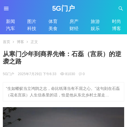
5G门户
新闻
图片
体育
房产
旅游
时尚
汽车
科技
美食
财经
娱乐
博客
首页
博客
正文
从寒门少年到商界先锋：石磊（宫辰）的逆
袭之路
5G门户
2025年7月29日 下午6:33
81030
0
“生如蝼蚁当立鸿鹄之志，命比纸薄当有不屈之心。”这句刻在石磊
（花名宫辰）人生信条里的话，恰是他从东北乡村土屋走…