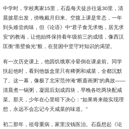
中学时，学校离家15里，石磊每天徒步往返30里，清
晨披星出发，傍晚戴月归来。空腹上课是常态，一年
到头难尝肉味，但《论语》中“君子食无求饱，居无求
安”的教诲，让他始终保持着年级前三的成绩，像西汉
匡衡“凿壁偷光”般，在贫困中坚守对知识的渴望。
有一次历史课上，他因饥饿寒冷晕倒在课桌前。同学
扶起他时，看到他饭盒里只有稀粥和咸菜，全都沉默
了。这一幕，像极了北宋范仲淹“断齑画粥”的典故——
清晨煮一锅粥，凝固后划成四块，早晚各吃两块配咸
菜。那天，少年在心里暗下决心：“如果将来能实现理
想，永远不会忘记今天咸菜的味道。”
初二那年，祖母重病，家里没钱医治。石磊想起《论