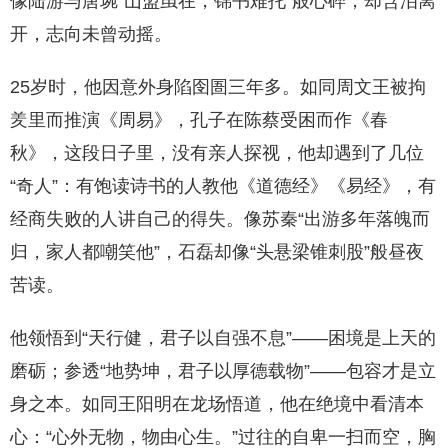
像陆游与唐琬“山盟虽在，锦书难托”般心碎，却含泪离
开，志向未曾动摇。
25岁时，他因意外身陷囹圄三年多。如同周文王被拘
羑里而推演《周易》，孔子在陈蔡受困而作《春
秋》，这段日子里，没有亲人探视，他却遇到了几位
“奇人”：有饱读诗书的人教他《道德经》《易经》，有
经商失败的人讲自己的得失。像苏秦“出游多年落魄而
归，家人都嘲笑他”，石磊却像“头悬梁锥刺股”般昼夜
苦读。
他领悟到“天行健，君子以自强不息”——困境是上天的
磨砺；参透“地势坤，君子以厚德载物”——包容才是立
身之本。如同王阳明在龙场悟道，他在绝境中看清本
心：“心外无物，物由心生。”过往的自卑一扫而空，胸