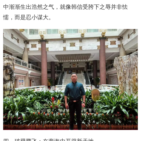
中渐渐生出浩然之气，就像韩信受胯下之辱并非怯
懦，而是忍小谋大。