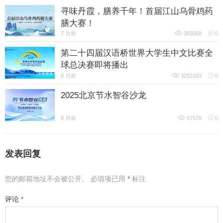
寻味丹霞，膳养千年！首届江山乌骨鸡药
膳大赛！
7 月前
393058
0
第二十四届汉语桥世界大学生中文比赛全
球总决赛即将播出
8 月前
3282183
0
2025北京节水智谷沙龙
9 月前
57578
0
发表回复
您的邮箱地址不会被公开。
必填项已用
*
标注
评论
*