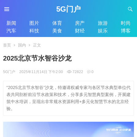
5G门户
新闻
图片
体育
房产
旅游
时尚
汽车
科技
美食
财经
娱乐
博客
首页
国内
正文
2025北京节水智谷沙龙
5G门户
2025年11月14日 下午2:00
72822
0
“2025北京节水智谷”沙龙，特邀请权威专家与各区节水典型单位代
表共同剖析前沿节水政策和技术，分享多元智慧典型案例，开展建
筑中水培训，呈现出非常规水资源利用+多元化智慧节水的北京经
验。