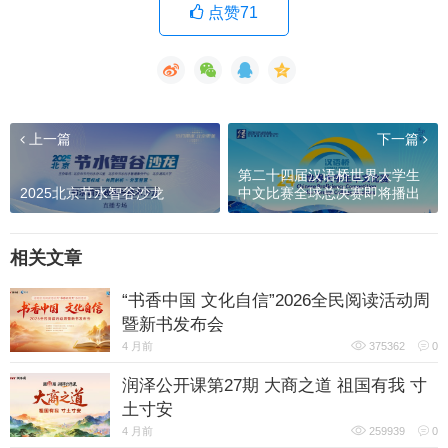
点赞71
上一篇
下一篇
第二十四届汉语桥世界大学生
2025北京节水智谷沙龙
中文比赛全球总决赛即将播出
相关文章
“书香中国 文化自信”2026全民阅读活动周
暨新书发布会
4 月前
375362
0
润泽公开课第27期 大商之道 祖国有我 寸
土寸安
4 月前
259939
0