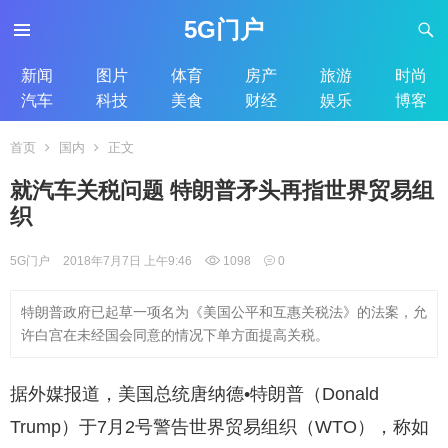
5G门户
新闻
图片
体育
房产
旅游
时尚
汽车
科技
美食
财经
娱乐
博客
首页
国内
正文
就汽车关税问题 特朗普矛头再指世界贸易组
织
5G门户
2018年7月7日 上午9:46
1098
0
特朗普政府已起草一项名为《美国公平和互惠关税法》的法案，允
许白宫在未经国会同意的情况下单方面提高关税。
据外媒报道，美国总统唐纳德•特朗普（Donald
Trump）于7月2号警告世界贸易组织（WTO），称如