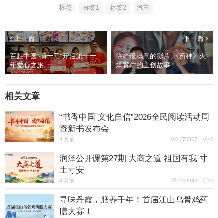
标签:
标签1
标签2
汽车
上一篇
下一篇
百胜中国“捐一元”开启第十一
徐峥最满意的影片,《药神》火
年爱心之旅
爆背后的主创故事
相关文章
“书香中国 文化自信”2026全民阅读活动周
暨新书发布会
4 月前
375367
0
润泽公开课第27期 大商之道 祖国有我 寸
土寸安
4 月前
259943
0
寻味丹霞，膳养千年！首届江山乌骨鸡药
膳大赛！