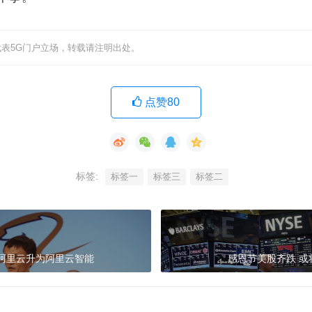
表5G门户立场，转载请注明出处。
点赞80
标签:
标签一
标签三
标签二
:阿里云升为阿里云智能
感恩节美股齐跌 或