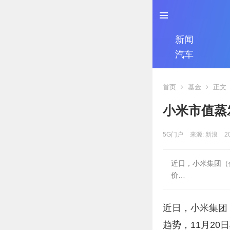
新闻
汽车
首页
基金
正文
小米市值蒸
5G门户
来源: 新浪
2
近日，小米集团（代
价…
近日，小米集团（
趋势，11月20