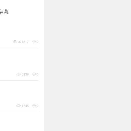
启幕
371817
0
3139
0
1245
0