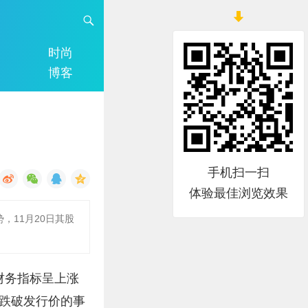
时尚
博客
手机扫一扫
体验最佳浏览效果
，11月20日其股
项财务指标呈上涨
价跌破发行价的事