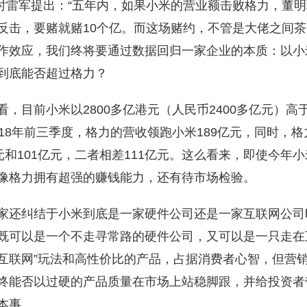
。当时雷军提出：“五年内，如果小米的营业额击败格力，董明
反击，要赌就赌10个亿。而这场赌约，不管是大佬之间
作效应，我们终将要通过数据回归一家企业的本质：以小
到底能否超过格力？
，目前小米以2800多亿港元（人民币2400多亿元）高于
018年前三季度，格力的营收领跑小米189亿元，同时，
元和101亿元，二者相差111亿元。这么看来，即使今年
像格力拥有超强的赚钱能力，还有待市场检验。
家还纠结于小米到底是一家硬件公司还是一家互联网公司
既可以是一个不走寻常路的硬件公司，又可以是一只走在
过“互联网”玩法和高性价比的产品，占据消费者心智，但营
终能否以过硬的产品质量在市场上站稳脚跟，并给投资者
本事。