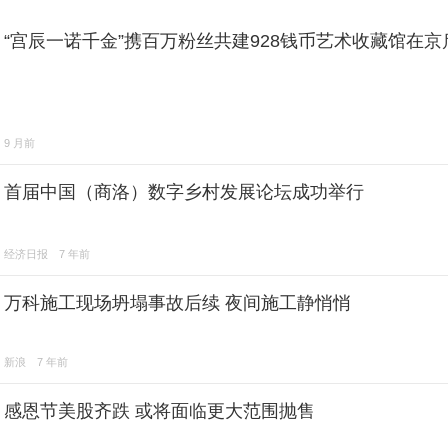
“宫辰一诺千金”携百万粉丝共建928钱币艺术收藏馆在京
9 月前
首届中国（商洛）数字乡村发展论坛成功举行
经济日报
7 年前
万科施工现场坍塌事故后续 夜间施工静悄悄
新浪
7 年前
感恩节美股齐跌 或将面临更大范围抛售