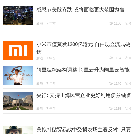
感恩节美股齐跌 或将面临更大范围抛售
新浪
7 年前
1180
0
小米市值蒸发1200亿港元 自由现金流成硬
伤
新浪
7 年前
1164
0
阿里组织架构调整:阿里云升为阿里云智能
新浪
7 年前
1146
0
央行: 支持上海民营企业更好利用债券融资
新浪
7 年前
1165
0
美拟补贴贸易战中受损农场主遭反对: 只要