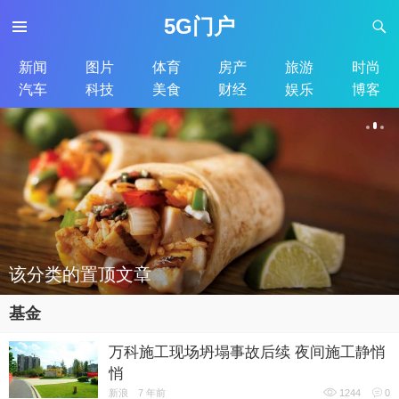
5G门户
新闻
图片
体育
房产
旅游
时尚
汽车
科技
美食
财经
娱乐
博客
该分类的置顶文章
基金
万科施工现场坍塌事故后续 夜间施工静悄
悄
新浪
7 年前
1244
0