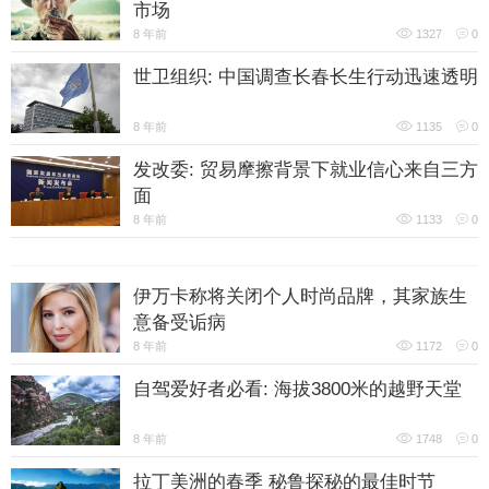
市场
8 年前
1327
0
世卫组织: 中国调查长春长生行动迅速透明
8 年前
1135
0
发改委: 贸易摩擦背景下就业信心来自三方
面
8 年前
1133
0
伊万卡称将关闭个人时尚品牌，其家族生
意备受诟病
8 年前
1172
0
自驾爱好者必看: 海拔3800米的越野天堂
8 年前
1748
0
拉丁美洲的春季 秘鲁探秘的最佳时节