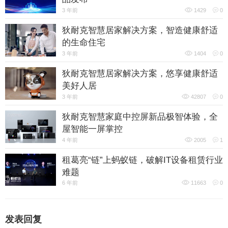
3 年前
1429
0
狄耐克智慧居家解决方案，智造健康舒适
的生命住宅
3 年前
1404
0
狄耐克智慧居家解决方案，悠享健康舒适
美好人居
3 年前
42807
0
狄耐克智慧家庭中控屏新品极智体验，全
屋智能一屏掌控
4 年前
2005
1
租葛亮“链”上蚂蚁链，破解IT设备租赁行业
难题
6 年前
11663
0
发表回复