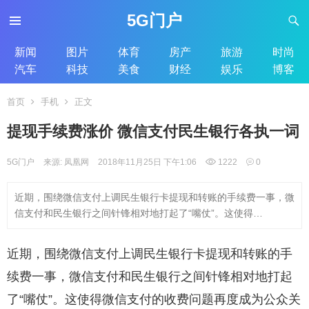
5G门户
新闻
图片
体育
房产
旅游
时尚
汽车
科技
美食
财经
娱乐
博客
首页
手机
正文
提现手续费涨价 微信支付民生银行各执一词
5G门户
来源: 凤凰网
2018年11月25日 下午1:06
1222
0
近期，围绕微信支付上调民生银行卡提现和转账的手续费一事，微
信支付和民生银行之间针锋相对地打起了“嘴仗”。这使得…
近期，围绕微信支付上调民生银行卡提现和转账的手
续费一事，微信支付和民生银行之间针锋相对地打起
了“嘴仗”。这使得微信支付的收费问题再度成为公众关